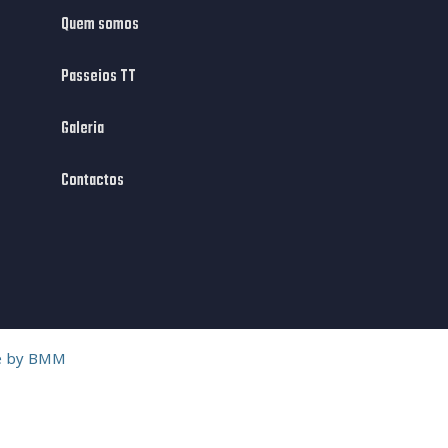
Quem somos
Passeios TT
Galeria
Contactos
e by
BMM