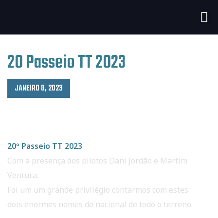
20 Passeio TT 2023
JANEIRO 8, 2023
20 Passeio TT 2023
20º Passeio TT 2023
Com a presença dos pilotos Dani Jordão e Martim
Ventura.
Foi um um grande privilégio contarmos com estes
dois enormes nomes do nacional de todo o terreno.