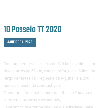
18 Passeio TT 2020
JANEIRO 14, 2020
Com um percurso de cerca de 120 km, divididos em
duas partes de 60 km, com os reforço aos 60km, no
largo de festas da Freguesia de Alguber, e a 200
metros o posto de combustíveis.
O percurso foi sinalizando com fitas da Yamaha e
com setas brancas e vermelhas,
Esperamos que tenha sido um dia agradável para