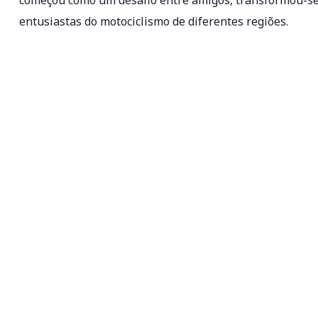
começou como um desafio entre amigos, transformou-s
entusiastas do motociclismo de diferentes regiões.
VOLUNTARIA-TE