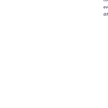
ev
di