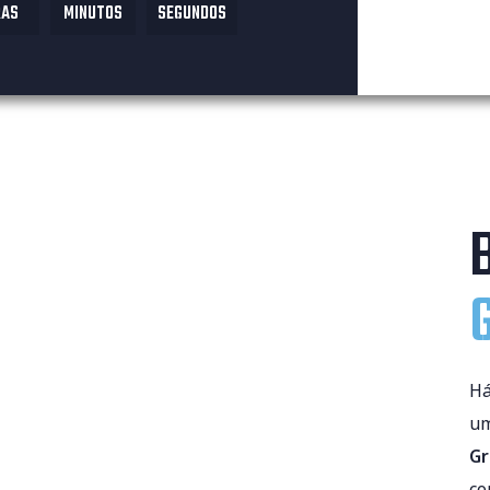
RAS
MINUTOS
SEGUNDOS
Há
um
Gr
co