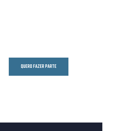
VIVE ESTA PAIX
Contribui para a história emocionante do 
junte-te a nossa comunidade apaixonada e
QUERO FAZER PARTE